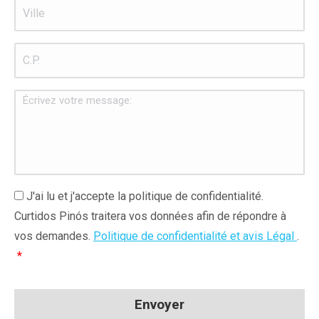
Ville
*
C.P.
Écrivez
votre
message:
J'ai
J'ai lu et j'accepte la politique de confidentialité.
lu
Curtidos Pinós traitera vos données afin de répondre à
et
vos demandes.
Politique de confidentialité et avis Légal
.
j'accepte
*
les
mentions
légales
*